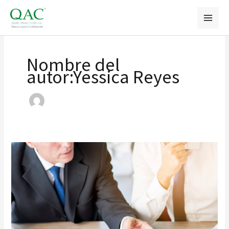
Ir
al
contenido
Nombre del
autor:Yessica Reyes