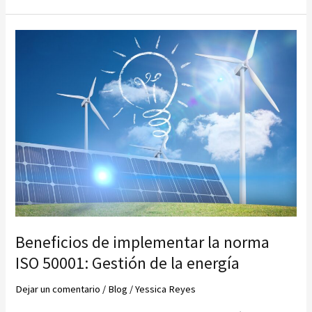
Sistema
de
gestión
de
continuidad
del
negocio.
Beneficios de implementar la norma
ISO 50001: Gestión de la energía
Dejar un comentario
/
Blog
/
Yessica Reyes