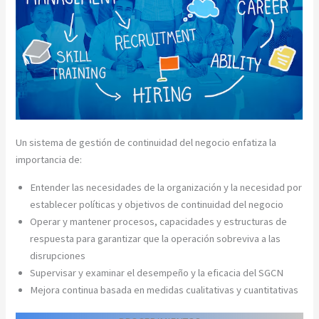
Un sistema de gestión de continuidad del negocio enfatiza la
importancia de:
Entender las necesidades de la organización y la necesidad por
establecer políticas y objetivos de continuidad del negocio
Operar y mantener procesos, capacidades y estructuras de
respuesta para garantizar que la operación sobreviva a las
disrupciones
Supervisar y examinar el desempeño y la eficacia del SGCN
Mejora continua basada en medidas cualitativas y cuantitativas